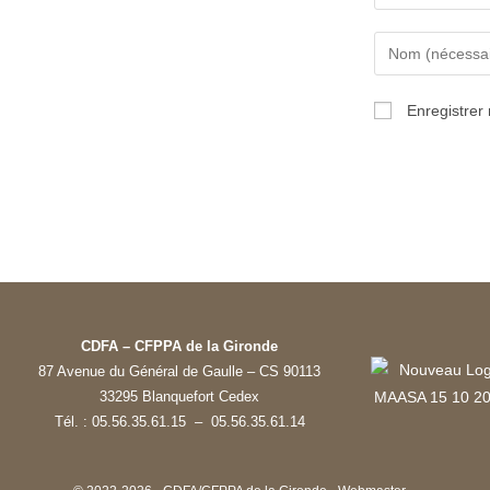
Enregistrer
CDFA – CFPPA de la Gironde
87 Avenue du Général de Gaulle – CS 90113
33295 Blanquefort Cedex
Tél. : 05.56.35.61.15 – 05.56.35.61.14