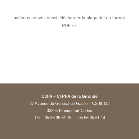
=> Vous pouvez aussi télécharger la plaquette au format
PDF <=
CDFA – CFPPA de la Gironde
87 Avenue du Général de Gaulle – CS 90113
33295 Blanquefort Cedex
Tél. : 05.56.35.61.15 – 05.56.35.61.14